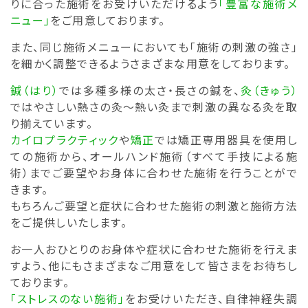
りに合った施術をお受けいただけるよう
「豊富な施術メ
ニュー」
をご用意しております。
また、同じ施術メニューにおいても「施術の刺激の強さ」
を細かく調整できるようさまざまな用意をしております。
鍼（はり）
では多種多様の太さ・長さの鍼を、
灸（きゅう）
ではやさしい熱さの灸～熱い灸まで刺激の異なる灸を取
り揃えています。
カイロプラクティック
や
矯正
では矯正専用器具を使用し
ての施術から、オールハンド施術（すべて手技による施
術）までご要望やお身体に合わせた施術を行うことがで
きます。
もちろんご要望と症状に合わせた施術の刺激と施術方法
をご提供しいたします。
お一人おひとりのお身体や症状に合わせた施術を行えま
すよう、他にもさまざまなご用意をして皆さまをお待ちし
ております。
「ストレスのない施術」
をお受けいただき、自律神経失調