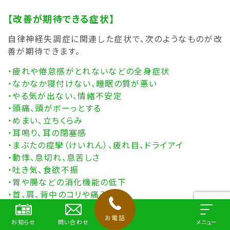
【改善が期待できる症状】
自律神経失調症に関連した症状で、次のようなものが改
善が期待できます。
・疲れや倦怠感がとれないなどの全身症状
・なかなか寝付けない、睡眠の質が悪い
・やる気が出ない、情緒不安定
・頭痛、頭がボーっとする
・めまい、立ちくらみ
・耳鳴り、耳の閉塞感
・まぶたの痙攣（けいれん）、疲れ目、ドライアイ
・動悸、息切れ、息苦しさ
・吐き気、食欲不振
・胃や腸などの消化機能の低下
・首、肩、背中のコリや痛み
・冷え、ほてり
お電話
お知らせ
問い合わせ
メニュー