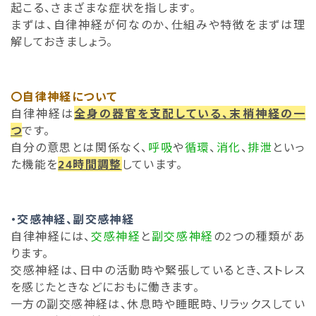
起こる、さまざまな症状を指します。
まずは、自律神経が何なのか、仕組みや特徴をまずは理
解しておきましょう。
〇自律神経について
自律神経は
全身の器官を支配している、末梢神経の一
つ
です。
自分の意思とは関係なく、
呼吸
や
循環
、
消化
、
排泄
といっ
た機能を
24時間調整
しています。
・交感神経、副交感神経
自律神経には、
交感神経
と
副交感神経
の2つの種類があ
ります。
交感神経は、日中の活動時や緊張しているとき、ストレス
を感じたときなどにおもに働きます。
一方の副交感神経は、休息時や睡眠時、リラックスしてい