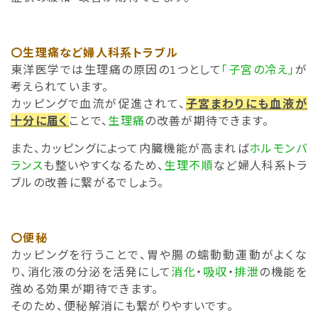
〇生理痛など婦人科系トラブル
東洋医学では生理痛の原因の1つとして
「子宮の冷え」
が
考えられています。
カッピングで血流が促進されて、
子宮まわりにも血液が
十分に届く
ことで、
生理痛
の改善が期待できます。
また、カッピングによって内臓機能が高まれば
ホルモンバ
ランス
も整いやすくなるため、
生理不順
など婦人科系トラ
ブルの改善に繋がるでしょう。
〇便秘
カッピングを行うことで、胃や腸の蠕動動運動がよくな
り、消化液の分泌を活発にして
消化
・
吸収
・
排泄
の機能を
強める効果が期待できます。
そのため、便秘解消にも繋がりやすいです。