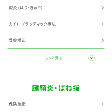
鍼灸（はり・きゅう）
カイロプラクティック療法
骨盤矯正
産後骨盤矯正
もっと見る
スポーツ障害・スポーツ外傷施術
腱鞘炎・ばね指
全身調整
保険施術
カッピング