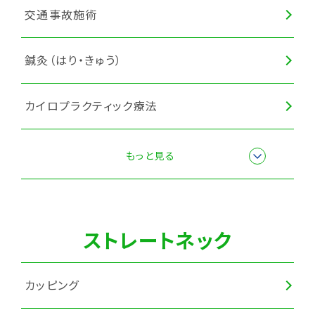
交通事故施術
鍼灸（はり・きゅう）
カイロプラクティック療法
骨盤矯正
もっと見る
マッサージ・もみほぐし
ストレートネック
全身調整
カッピング
猫背矯正