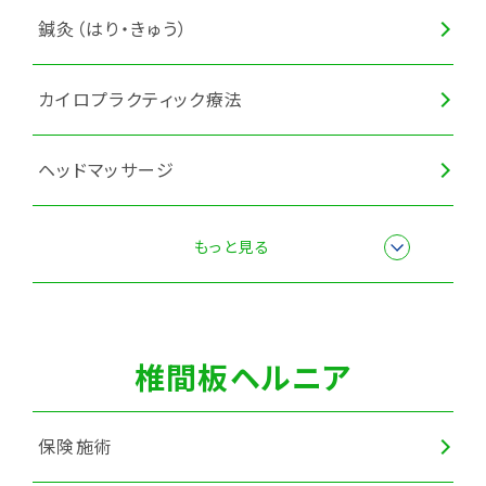
鍼灸（はり・きゅう）
カイロプラクティック療法
ヘッドマッサージ
眼精疲労ケアコース
もっと見る
全身調整
椎間板ヘルニア
猫背矯正
保険施術
頭痛改善コース