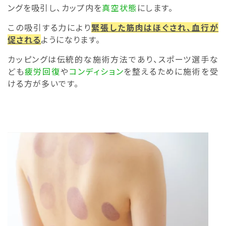
ングを吸引し、カップ内を
真空状態
にします。
この吸引する力により
緊張した筋肉はほぐされ、血行が
促される
ようになります。
カッピングは伝統的な施術方法であり、スポーツ選手な
ども
疲労回復
や
コンディション
を整えるために施術を受
ける方が多いです。