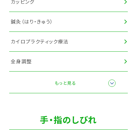
カッピング
猫背矯正
鍼灸（はり・きゅう）
カイロプラクティック療法
全身調整
マッサージ・もみほぐし
もっと見る
ヘッドマッサージ
手・指のしびれ