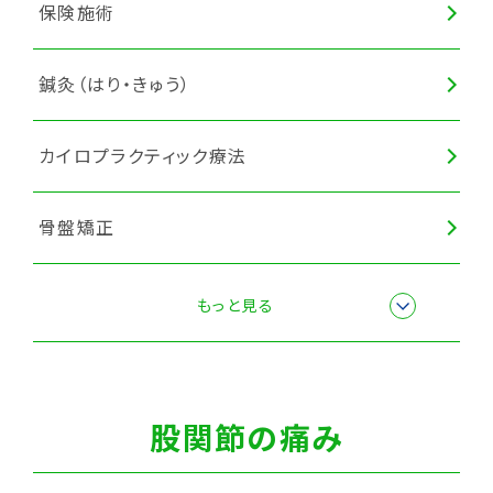
保険施術
頭痛改善コース
鍼灸（はり・きゅう）
カイロプラクティック療法
骨盤矯正
スポーツ障害・スポーツ外傷施術
もっと見る
全身調整
股関節の痛み
カッピング